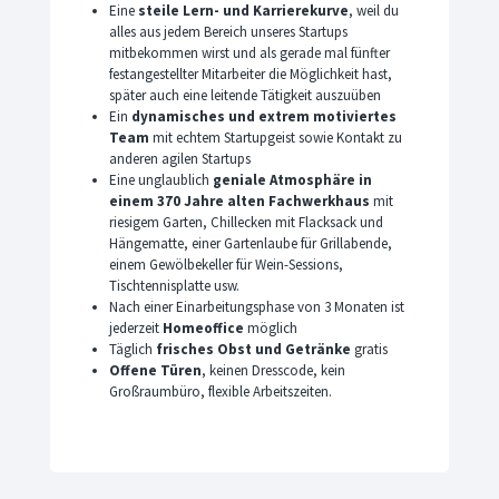
Eine
steile Lern- und Karrierekurve
, weil du
alles aus jedem Bereich unseres Startups
mitbekommen wirst und als gerade mal fünfter
festangestellter Mitarbeiter die Möglichkeit hast,
später auch eine leitende Tätigkeit auszuüben
Ein
dynamisches und extrem motiviertes
Team
mit echtem Startupgeist sowie Kontakt zu
anderen agilen Startups
Eine unglaublich
geniale Atmosphäre in
einem 370 Jahre alten Fachwerkhaus
mit
riesigem Garten, Chillecken mit Flacksack und
Hängematte, einer Gartenlaube für Grillabende,
einem Gewölbekeller für Wein-Sessions,
Tischtennisplatte usw.
Nach einer Einarbeitungsphase von 3 Monaten ist
jederzeit
Homeoffice
möglich
Täglich
frisches Obst und Getränke
gratis
Offene Türen
, keinen Dresscode, kein
Großraumbüro, flexible Arbeitszeiten.