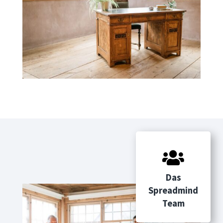

Das
Spreadmind
Team