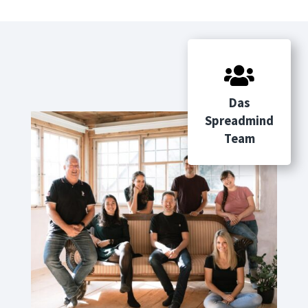

Das
Spreadmind
Team