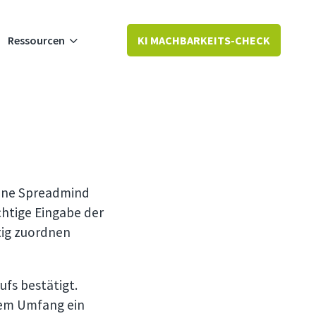
3
Ressourcen
KI MACHBARKEITS-CHECK
eine Spreadmind
chtige Eingabe der
tig zuordnen
fs bestätigt.
hem Umfang ein