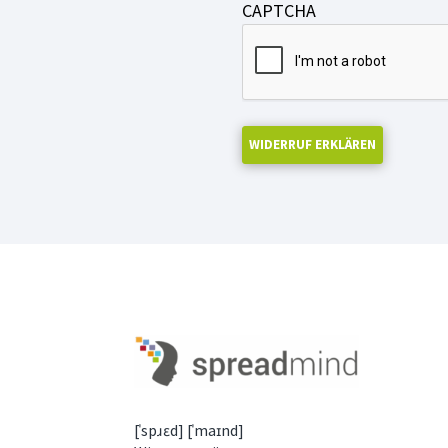
CAPTCHA
[ˈspɹɛd] [ˈmaɪnd]